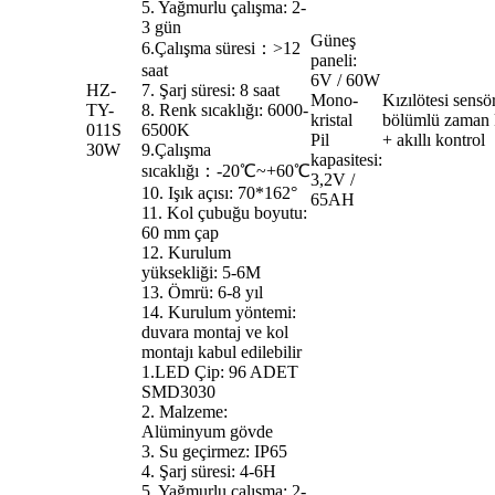
5. Yağmurlu çalışma: 2-
3 gün
Güneş
6.Çalışma süresi：>12
paneli:
saat
6V / 60W
HZ-
7. Şarj süresi: 8 saat
Mono-
Kızılötesi sensö
TY-
8. Renk sıcaklığı: 6000-
kristal
bölümlü zaman 
011S
6500K
Pil
+ akıllı kontrol
30W
9.Çalışma
kapasitesi:
sıcaklığı：-20℃~+60℃
3,2V /
10. Işık açısı: 70*162°
65AH
11. Kol çubuğu boyutu:
60 mm çap
12. Kurulum
yüksekliği: 5-6M
13. Ömrü: 6-8 yıl
14. Kurulum yöntemi:
duvara montaj ve kol
montajı kabul edilebilir
1.LED Çip: 96 ADET
SMD3030
2. Malzeme:
Alüminyum gövde
3. Su geçirmez: IP65
4. Şarj süresi: 4-6H
5. Yağmurlu çalışma: 2-