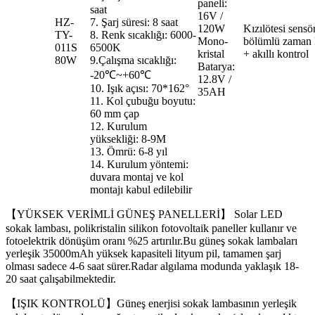
paneli:
saat
16V /
HZ-
7. Şarj süresi: 8 saat
120W
Kızılötesi sensö
TY-
8. Renk sıcaklığı: 6000-
Mono-
bölümlü zaman 
011S
6500K
kristal
+ akıllı kontrol
80W
9.Çalışma sıcaklığı:
Batarya:
-20℃~+60℃
12.8V /
10. Işık açısı: 70*162°
35AH
11. Kol çubuğu boyutu:
60 mm çap
12. Kurulum
yüksekliği: 8-9M
13. Ömrü: 6-8 yıl
14. Kurulum yöntemi:
duvara montaj ve kol
montajı kabul edilebilir
【YÜKSEK VERİMLİ GÜNEŞ PANELLERİ】 Solar LED
sokak lambası, polikristalin silikon fotovoltaik paneller kullanır ve
fotoelektrik dönüşüm oranı %25 artırılır.Bu güneş sokak lambaları
yerleşik 35000mAh yüksek kapasiteli lityum pil, tamamen şarj
olması sadece 4-6 saat sürer.Radar algılama modunda yaklaşık 18-
20 saat çalışabilmektedir.
【IŞIK KONTROLÜ】Güneş enerjisi sokak lambasının yerleşik