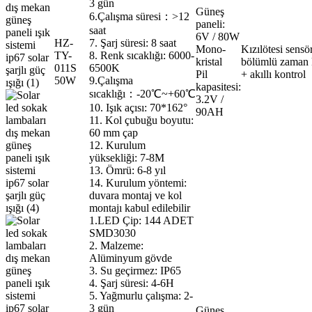
3 gün
Güneş
6.Çalışma süresi：>12
paneli:
saat
6V / 80W
HZ-
7. Şarj süresi: 8 saat
Mono-
Kızılötesi sensö
TY-
8. Renk sıcaklığı: 6000-
kristal
bölümlü zaman 
011S
6500K
Pil
+ akıllı kontrol
50W
9.Çalışma
kapasitesi:
sıcaklığı：-20℃~+60℃
3.2V /
10. Işık açısı: 70*162°
90AH
11. Kol çubuğu boyutu:
60 mm çap
12. Kurulum
yüksekliği: 7-8M
13. Ömrü: 6-8 yıl
14. Kurulum yöntemi:
duvara montaj ve kol
montajı kabul edilebilir
1.LED Çip: 144 ADET
SMD3030
2. Malzeme:
Alüminyum gövde
3. Su geçirmez: IP65
4. Şarj süresi: 4-6H
5. Yağmurlu çalışma: 2-
3 gün
Güneş