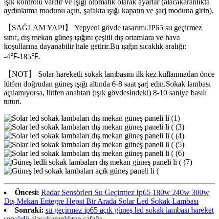
ışık kontrolü vardır ve ışığı otomatik olarak ayarlar (alacakaranlıkta
aydınlatma modunu açın, şafakta ışığı kapatın ve şarj moduna girin).
【SAĞLAM YAPI】 Yepyeni gövde tasarımı.IP65 su geçirmez
sınıf, dış mekan güneş ışığını çeşitli dış ortamlara ve hava
koşullarına dayanabilir hale getirir.Bu ışığın sıcaklık aralığı:
-4℉-185℉.
【NOT】 Solar hareketli sokak lambasını ilk kez kullanmadan önce
lütfen doğrudan güneş ışığı altında 6-8 saat şarj edin.Sokak lambası
açılamıyorsa, lütfen anahtarı (ışık gövdesindeki) 8-10 saniye basılı
tutun.
Öncesi:
Radar Sensörleri Su Geçirmez Ip65 180w 240w 300w
Dış Mekan Entegre Hepsi Bir Arada Solar Led Sokak Lambası
Sonraki:
su geçirmez ip65 açık güneş led sokak lambası hareket
sensörlü alacakaranlıktan şafağa