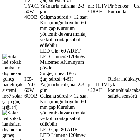
HZ-
Şarj süresi: 4-6H
TY-011
Yağmurlu çalışma: 2-3
pil: 11.1V
Pir Senosr + Uz
50W
gün
/ 18AH
kumanda
4COB
Çalışma süresi:> 12 saat
Kol çubuğu boyutu: 60
mm çap Kurulum
yöntemi: duvara montaj
ve kol montajı kabul
edilebilir
LED Çip: 60 ADET
LED Lümen>120lm/w
Malzeme: Alüminyum
gövde
Su geçirmez: IP65
HZ-
Şarj süresi: 4-6H
Radar indüksiy
TY-011
Yağmurlu çalışma: 2-3
pil: 11.1V
Işık
60W
gün
/ 22AH
kontrolü/alacaka
6COB
Çalışma süresi:> 12 saat
şafağa sensörü
Kol çubuğu boyutu: 60
mm çap Kurulum
yöntemi: duvara montaj
ve kol montajı kabul
edilebilir
LED Çip: 80 ADET
LED Lümen>120lm/w