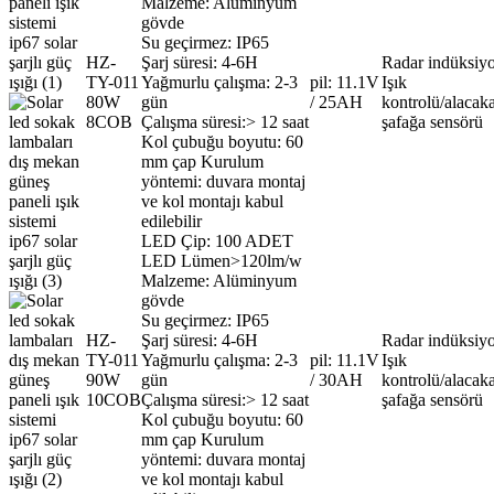
Malzeme: Alüminyum
gövde
Su geçirmez: IP65
HZ-
Şarj süresi: 4-6H
Radar indüksiy
TY-011
Yağmurlu çalışma: 2-3
pil: 11.1V
Işık
80W
gün
/ 25AH
kontrolü/alacaka
8COB
Çalışma süresi:> 12 saat
şafağa sensörü
Kol çubuğu boyutu: 60
mm çap Kurulum
yöntemi: duvara montaj
ve kol montajı kabul
edilebilir
LED Çip: 100 ADET
LED Lümen>120lm/w
Malzeme: Alüminyum
gövde
Su geçirmez: IP65
HZ-
Şarj süresi: 4-6H
Radar indüksiy
TY-011
Yağmurlu çalışma: 2-3
pil: 11.1V
Işık
90W
gün
/ 30AH
kontrolü/alacaka
10COB
Çalışma süresi:> 12 saat
şafağa sensörü
Kol çubuğu boyutu: 60
mm çap Kurulum
yöntemi: duvara montaj
ve kol montajı kabul