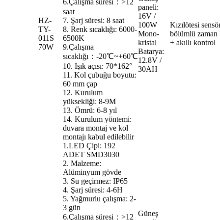
6.Çalışma süresi：>12
paneli:
saat
16V /
HZ-
7. Şarj süresi: 8 saat
100W
Kızılötesi sensö
TY-
8. Renk sıcaklığı: 6000-
Mono-
bölümlü zaman 
011S
6500K
kristal
+ akıllı kontrol
70W
9.Çalışma
Batarya:
sıcaklığı：-20℃~+60℃
12.8V /
10. Işık açısı: 70*162°
30AH
11. Kol çubuğu boyutu:
60 mm çap
12. Kurulum
yüksekliği: 8-9M
13. Ömrü: 6-8 yıl
14. Kurulum yöntemi:
duvara montaj ve kol
montajı kabul edilebilir
1.LED Çipi: 192
ADET SMD3030
2. Malzeme:
Alüminyum gövde
3. Su geçirmez: IP65
4. Şarj süresi: 4-6H
5. Yağmurlu çalışma: 2-
3 gün
Güneş
6.Çalışma süresi：>12