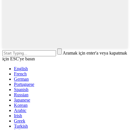
Aramak için enter'a veya kapatmak
için ESC'ye basın
English
French
German
Portuguese
Spanish
Russian
Japanese
Korean
Arabic
Irish
Greek
Turkish