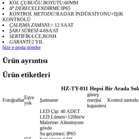
KOL ÇUBUĞU BOYUTU:
60MM
IP DERECELENDİRME:
IP65
KONTROL METODU:
RADAR İNDÜKSİYONU+IŞIK
KONTROLÜ
ÇALIŞMA ZAMANI:
> 12 SAAT
ŞARJ SÜRESİ:
4-6SAAT
SERTİFİKA:
CE,ROSH
GARANTİ:
2 YIL
bize e-posta gönder
Ürün ayrıntısı
Ürün etiketleri
HZ-TY-011 Hepsi Bir Arada So
güneş
Eşya
Fotoğraflar
Şartname
enerjisi
Kontrol metodu
yok
kapasitesi
LED Çip: 40 ADET
LED Lümen>120lm/w
Malzeme: Alüminyum
gövde
Su geçirmez: IP65