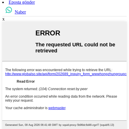
Eposta gönder
Naber
x