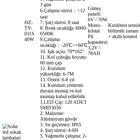
3 gün
Güneş
6.Çalışma süresi：>12
paneli:
saat
6V / 70W
HZ-
7. Şarj süresi: 8 saat
Mono-
Kızılötesi sensö
TY-
8. Renk sıcaklığı: 6000-
kristal
bölümlü zaman 
011S
6500K
Pil
+ akıllı kontrol
40W
9.Çalışma
kapasitesi:
sıcaklığı：-20℃~+60℃
3,2V /
10. Işık açısı: 70*162°
78AH
11. Kol çubuğu boyutu:
60 mm çap
12. Kurulum
yüksekliği: 6-7M
13. Ömrü: 6-8 yıl
14. Kurulum yöntemi:
duvara montaj ve kol
montajı kabul edilebilir
1.LED Çip: 120 ADET
SMD3030
2. Malzeme:
Alüminyum gövde
3. Su geçirmez: IP65
4. Şarj süresi: 4-6H
5. Yağmurlu çalışma: 2-