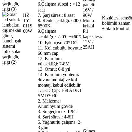
6.Çalışma süresi：>12
paneli:
saat
16V /
HZ-
7. Şarj süresi: 8 saat
90W
Kızılötesi sensö
TY-
8. Renk sıcaklığı: 6000-
Mono-
bölümlü zaman 
011S
6500K
kristal
+ akıllı kontrol
60W
9.Çalışma
Pil
kapasitesi:
sıcaklığı：-20℃~+60℃
12V /
10. Işık açısı: 70*162°
25AH
11. Kol çubuğu boyutu:
60 mm çap
12. Kurulum
yüksekliği: 7-8M
13. Ömrü: 6-8 yıl
14. Kurulum yöntemi:
duvara montaj ve kol
montajı kabul edilebilir
1.LED Çip: 168 ADET
SMD3030
2. Malzeme:
Alüminyum gövde
3. Su geçirmez: IP65
4. Şarj süresi: 4-6H
5. Yağmurlu çalışma: 2-
3 gün
Güneş