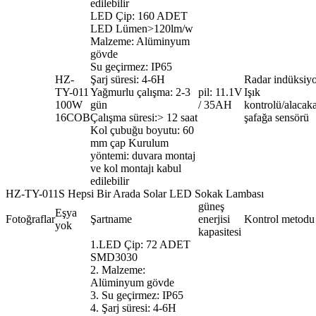
edilebilir
LED Çip: 160 ADET
LED Lümen>120lm/w
Malzeme: Alüminyum
gövde
Su geçirmez: IP65
HZ-
Şarj süresi: 4-6H
Radar indüksiy
TY-011
Yağmurlu çalışma: 2-3
pil: 11.1V
Işık
100W
gün
/ 35AH
kontrolü/alacaka
16COB
Çalışma süresi:> 12 saat
şafağa sensörü
Kol çubuğu boyutu: 60
mm çap Kurulum
yöntemi: duvara montaj
ve kol montajı kabul
edilebilir
HZ-TY-011S Hepsi Bir Arada Solar LED Sokak Lambası
güneş
Eşya
Fotoğraflar
Şartname
enerjisi
Kontrol metodu
yok
kapasitesi
1.LED Çip: 72 ADET
SMD3030
2. Malzeme:
Alüminyum gövde
3. Su geçirmez: IP65
4. Şarj süresi: 4-6H