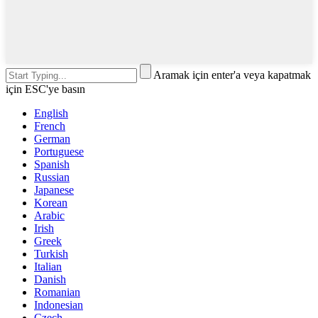
Aramak için enter'a veya kapatmak
için ESC'ye basın
English
French
German
Portuguese
Spanish
Russian
Japanese
Korean
Arabic
Irish
Greek
Turkish
Italian
Danish
Romanian
Indonesian
Czech