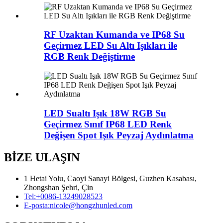
RF Uzaktan Kumanda ve IP68 Su
Geçirmez LED Su Altı Işıkları ile
RGB Renk Değiştirme
LED Sualtı Işık 18W RGB Su
Geçirmez Sınıf IP68 LED Renk
Değişen Spot Işık Peyzaj Aydınlatma
BİZE ULAŞIN
1 Hetai Yolu, Caoyi Sanayi Bölgesi, Guzhen Kasabası,
Zhongshan Şehri, Çin
Tel:
+0086-13249028523
E-posta:
nicole@hongzhunled.com